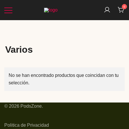
0
Tus AirPods, Altavoces y auriculares al
PodsZone
mejor precio
Varios
No se han encontrado productos que coincidan con tu
selección.
© 2026 PodsZone.
Politica de Privacidad