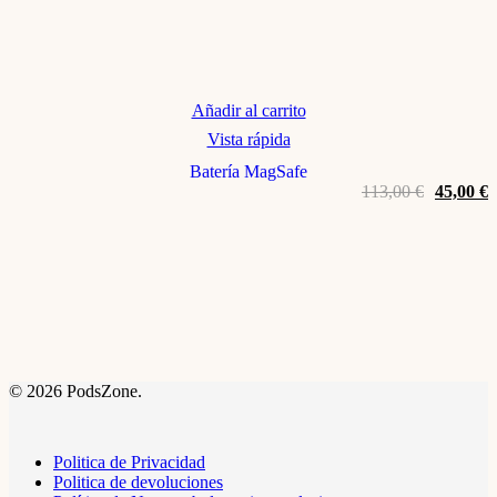
Añadir al carrito
Vista rápida
Batería MagSafe
El
E
113,00
€
45,00
€
precio
p
original
a
era:
e
113,00 €
4
© 2026 PodsZone.
Politica de Privacidad
Politica de devoluciones