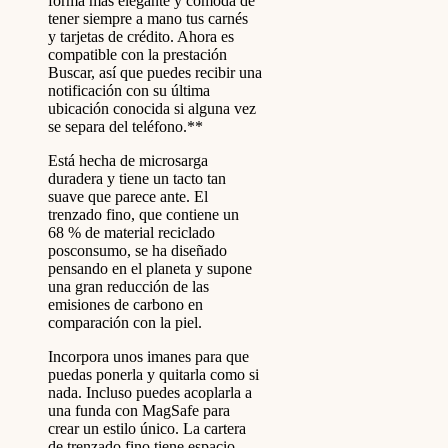
forma más elegante y cómoda de
tener siempre a mano tus carnés
y tarjetas de crédito. Ahora es
compatible con la prestación
Buscar, así que puedes recibir una
notificación con su última
ubicación conocida si alguna vez
se separa del teléfono.**
Está hecha de microsarga
duradera y tiene un tacto tan
suave que parece ante. El
trenzado fino, que contiene un
68 % de material reciclado
posconsumo, se ha diseñado
pensando en el planeta y supone
una gran reducción de las
emisiones de carbono en
comparación con la piel.
Incorpora unos imanes para que
puedas ponerla y quitarla como si
nada. Incluso puedes acoplarla a
una funda con MagSafe para
crear un estilo único. La cartera
de trenzado fino tiene espacio