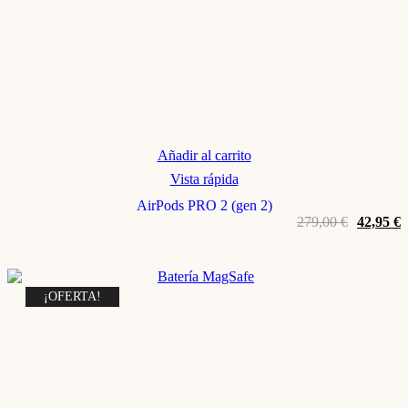
Añadir al carrito
Vista rápida
AirPods PRO 2 (gen 2)
El
E
279,00
€
42,95
€
precio
p
original
a
era:
e
279,00 €
4
¡OFERTA!