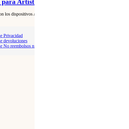
para Artistas y Profesionales
n los dispositivos Apple, proporcionando una herramienta de precisión 
de Privacidad
de devoluciones
 de No reembolsos ni cancelaciones