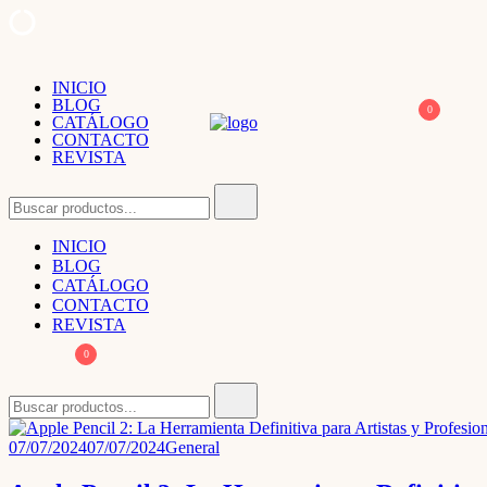
Saltar
INICIO
al
BLOG
contenido
0
CATÁLOGO
CONTACTO
REVISTA
PodsZone
Tus AirPods, Altavoces y auriculares al 
Buscar:
INICIO
BLOG
CATÁLOGO
CONTACTO
REVISTA
0
Buscar:
07/07/2024
07/07/2024
General