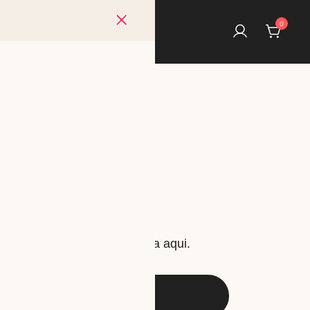
0
lares al mejor precio
4 gen)
rantia a su ompra selecciona aqui.
AÑADIR AL CARRITO