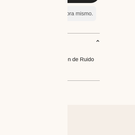
án viendo este producto ahora mismo.
 Generacion con Cancelacion de Ruido