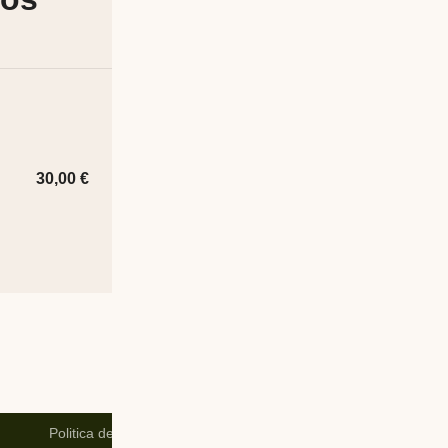
¡OFERTA!
AirPods Max
30,00
€
550
Politica de Privacidad