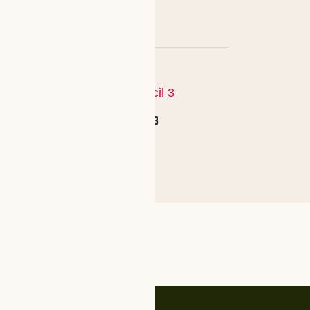
Apple Pencil 3
,00
€
80,00
€